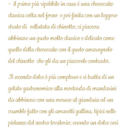
-  il primo più ripetibile in casa è una cheesecake 
classica cotta nel forno  e poi finita con un leggero 
strato di  vellutata di chinotto; ci piaceva 
abbinare un gusto molto classico e delicato come 
quello della cheesecake con il gusto amarognolo 
del chinotto  che gli da un piacevole contrasto.
Il secondo dolce è più complesso e si tratta di un 
gelato gastronomico alla mostarda di mandarini 
da abbinare con una mousse al gianduia ed un 
crumble fatto con gli amaretti gallina, tipici nelle 
pietanze del nostro territorio; essendo un dolce così 