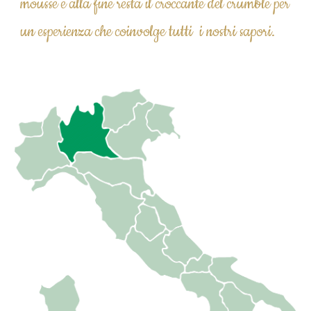
mousse e alla fine resta il croccante del crumble per 
un esperienza che coinvolge tutti  i nostri sapori.